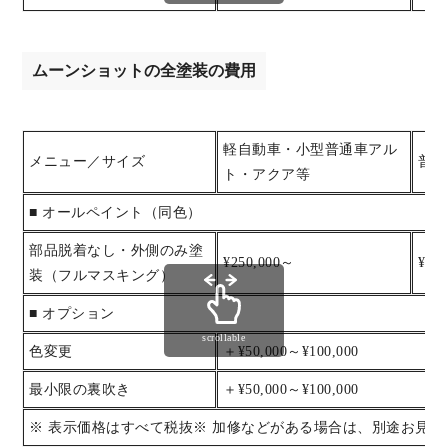
ムーンショットの全塗装の費用
軽自動車・小型普通車アル
メニュー／サイズ
普通
ト・アクア等
■ オールペイント（同色）
部品脱着なし・外側のみ塗
¥250,000～
¥30
装（フルマスキング）
■ オプション
scrollable
色変更
＋¥50,000～¥100,000
最小限の裏吹き
＋¥50,000～¥100,000
※ 表示価格はすべて税抜※ 加修などがある場合は、別途お見積