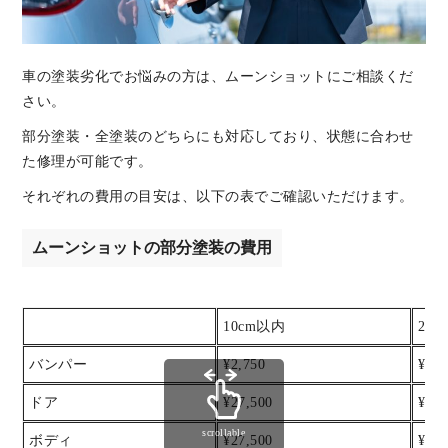
車の塗装劣化でお悩みの方は、ムーンショットにご相談くだ
さい。
部分塗装・全塗装のどちらにも対応しており、状態に合わせ
た修理が可能です。
それぞれの費用の目安は、以下の表でご確認いただけます。
ムーンショットの部分塗装の費用
10cm以内
20
バンパー
¥2,750
¥5,5
ドア
¥27,500
¥38,
scrollable
ボディ
¥27,500
¥38,