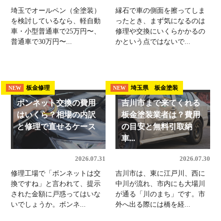
埼玉でオールペン（全塗装）
縁石で車の側面を擦ってしま
を検討しているなら、軽自動
ったとき、まず気になるのは
車・小型普通車で25万円〜、
修理や交換にいくらかかるの
普通車で30万円〜...
かという点ではないで...
板金修理
埼玉県 板金塗装
NEW
NEW
ボンネット交換の費用
吉川市まで来てくれる
はいくら？相場の内訳
板金塗装業者は？費用
と修理で直せるケース
の目安と無料引取納
車...
2026.07.31
2026.07.30
修理工場で「ボンネットは交
吉川市は、東に江戸川、西に
換ですね」と言われて、提示
中川が流れ、市内にも大場川
された金額に戸惑ってはいな
が通る「川のまち」です。市
いでしょうか。ボンネ...
外へ出る際には橋を経...