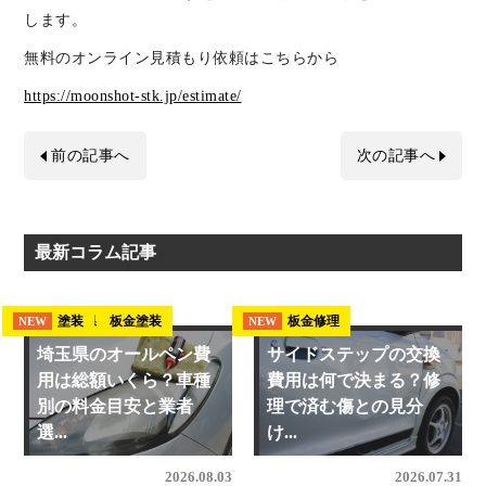
します。
無料のオンライン見積もり依頼はこちらから
https://moonshot-stk.jp/estimate/
前の記事へ
次の記事へ
最新コラム記事
埼玉県 板金塗装
塗装
板金修理
NEW
NEW
NEW
埼玉県のオールペン費
サイドステップの交換
用は総額いくら？車種
費用は何で決まる？修
別の料金目安と業者
理で済む傷との見分
選...
け...
2026.08.03
2026.07.31