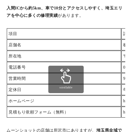
入間ICから約5km、車で10分とアクセスしやすく、埼玉エリ
アを中心に多くの修理実績
があります。
項目
詳細
店舗名
板金
所在地
〒3
電話番号
0120
営業時間
9:0
scrollable
定休日
年中
ホームページ
http
見積もり依頼フォーム（無料）
http
ムーンショットの店舗は所沢市にありますが、
埼玉県全域で