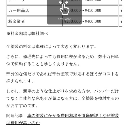
カー用品店
¥300,000〜¥450,000
¥35
scrollable
板金業者
¥250,000〜¥400,000
¥30
※料金相場は弊社調べ
全塗装の料金は車種によって大きく変わります。
さらに、修理先によっても費用に差が出るため、数十万円単
位で変動することも珍しくありません。
部分的な傷だけであれば部分塗装で対応するほうがコストを
抑えられます。
しかし、新車のような仕上がりを求める方や、バンパーだけ
でなく全体的な色あせが気になる方は、全塗装を検討するの
がおすすめです。
関連記事：
車の塗装にかかる費用相場を徹底解説！なぜ塗装
は費用が高いのか