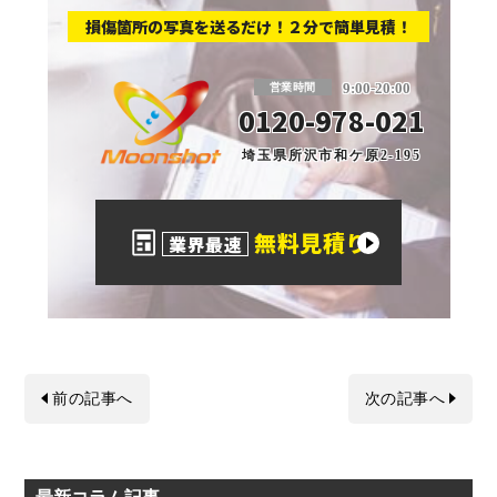
損傷箇所の写真を送るだけ！２分で簡単見積！
板金塗装と車の傷修理を格安で 東京・埼玉
9:00-20:00
営業時間
0120-978-021
埼玉県所沢市和ケ原2-195
無料見積り
業界最速
前の記事へ
次の記事へ