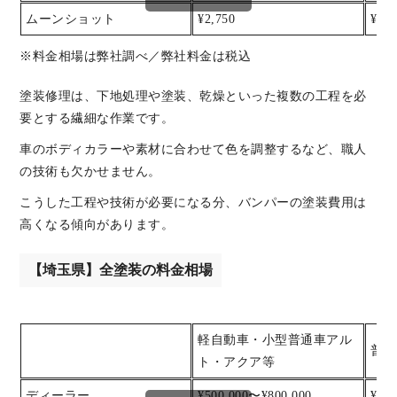
ムーンショット
¥2,750
¥5,5
※料金相場は弊社調べ／弊社料金は税込
塗装修理は、下地処理や塗装、乾燥といった複数の工程を必
要とする繊細な作業です。
車のボディカラーや素材に合わせて色を調整するなど、職人
の技術も欠かせません。
こうした工程や技術が必要になる分、バンパーの塗装費用は
高くなる傾向があります。
【埼玉県】全塗装の料金相場
軽自動車・小型普通車アル
普通
ト・アクア等
ディーラー
¥500,000〜¥800,000
¥600