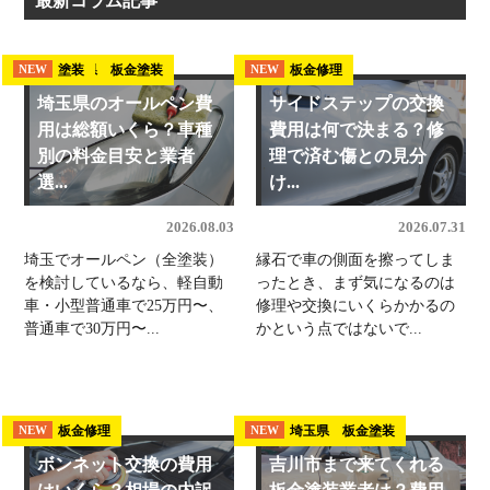
最新コラム記事
埼玉県 板金塗装
塗装
板金修理
NEW
NEW
NEW
埼玉県のオールペン費
サイドステップの交換
用は総額いくら？車種
費用は何で決まる？修
別の料金目安と業者
理で済む傷との見分
選...
け...
2026.08.03
2026.07.31
埼玉でオールペン（全塗装）
縁石で車の側面を擦ってしま
を検討しているなら、軽自動
ったとき、まず気になるのは
車・小型普通車で25万円〜、
修理や交換にいくらかかるの
普通車で30万円〜...
かという点ではないで...
板金修理
埼玉県 板金塗装
NEW
NEW
ボンネット交換の費用
吉川市まで来てくれる