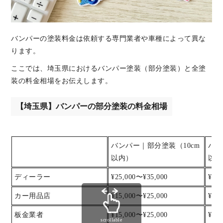
バンパーの塗装料金は依頼する専門業者や車種によって異な
ります。
ここでは、埼玉県におけるバンパー塗装（部分塗装）と全塗
装の料金相場をお伝えします。
【埼玉県】バンパーの部分塗装の料金相場
バンパー｜部分塗装（10cm
バン
以内）
以内
ディーラー
¥25,000〜¥35,000
¥35
カー用品店
¥15,000〜¥25,000
¥25
板金業者
¥15,000〜¥25,000
¥25
scrollable