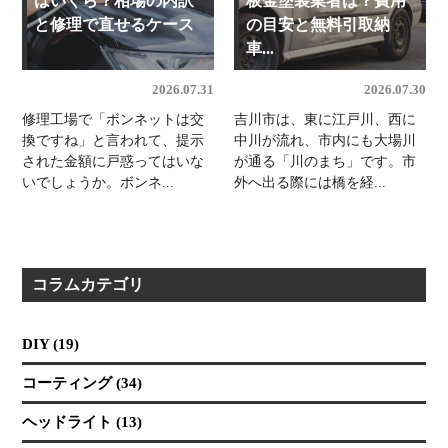
はいくら？相場の内訳
板金塗装業者は？費用
と修理で直せるケース
の目安と無料引取納
車...
2026.07.31
2026.07.30
修理工場で「ボンネットは交
吉川市は、東に江戸川、西に
換ですね」と言われて、提示
中川が流れ、市内にも大場川
された金額に戸惑ってはいな
が通る「川のまち」です。市
いでしょうか。ボンネ...
外へ出る際には橋を経...
コラムカテゴリ
DIY (19)
コーティング (34)
ヘッドライト (13)