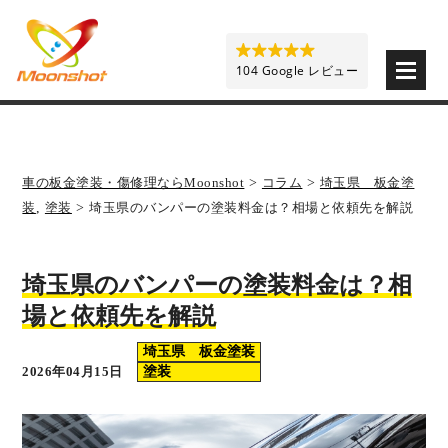
板金塗装と車の傷修理を格安で 東京・埼玉・神奈川 | M
104 Google レビュー
車の板金塗装・傷修理ならMoonshot
>
コラム
>
埼玉県 板金塗
装
,
塗装
>
埼玉県のバンパーの塗装料金は？相場と依頼先を解説
埼玉県のバンパーの塗装料金は？相
場と依頼先を解説
埼玉県 板金塗装
2026年04月15日
塗装