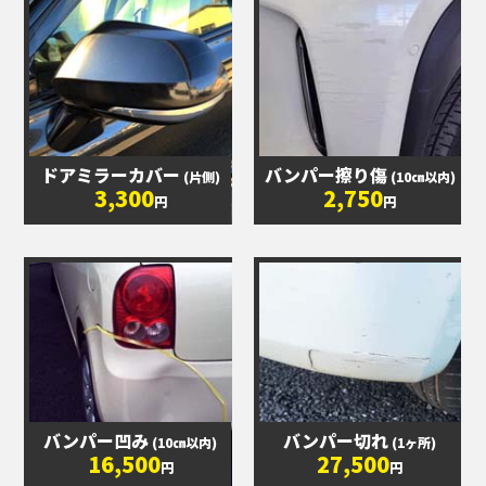
ドアミラーカバー
バンパー擦り傷
(片側)
(10㎝以内)
3,300
2,750
円
円
バンパー凹み
バンパー切れ
(10㎝以内)
(1ヶ所)
16,500
27,500
円
円