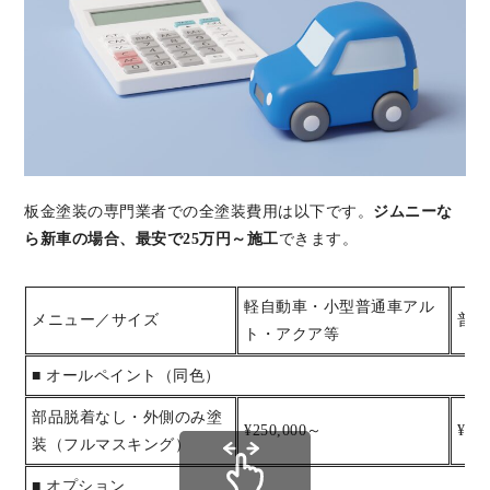
板金塗装の専門業者での全塗装費用は以下です。
ジムニーな
ら新車の場合、最安で25万円～施工
できます。
軽自動車・小型普通車アル
メニュー／サイズ
普通
ト・アクア等
■ オールペイント（同色）
部品脱着なし・外側のみ塗
¥250,000～
¥30
装（フルマスキング）
■ オプション