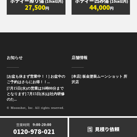
ボディー擦り傷
ボディー凹み傷
(10㎝以内)
(10㎝以内)
27,500
44,000
円
円
お知らせ
店舗情報
[お盆も休まず営業中！！] お盆中の
[本店] 板金塗装ムーンショット 所
ご予約はさらにお得！！...
沢店
[7月15日(水)の営業は16時00分まで
となります] 7月15日(水)は社内研修
のた...
© Moonshot, Inc. All rights reserved.
9:00-20:00
営業時間
見積り依頼
0120-978-021