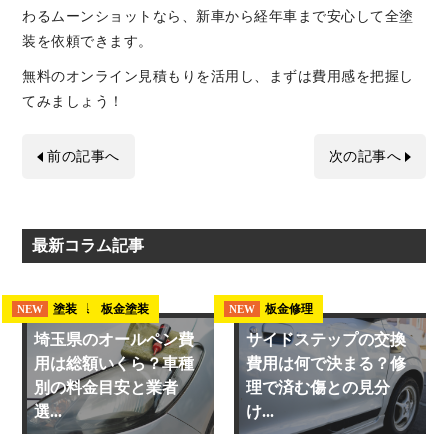
わるムーンショットなら、新車から経年車まで安心して全塗
装を依頼できます。
無料のオンライン見積もりを活用し、まずは費用感を把握し
てみましょう！
前の記事へ
次の記事へ
最新コラム記事
埼玉県 板金塗装
塗装
板金修理
NEW
NEW
NEW
埼玉県のオールペン費
サイドステップの交換
用は総額いくら？車種
費用は何で決まる？修
別の料金目安と業者
理で済む傷との見分
選...
け...