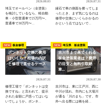
2026.08.03
2026.07.31
埼玉でオールペン（全塗装）
縁石で車の側面を擦ってしま
を検討しているなら、軽自動
ったとき、まず気になるのは
車・小型普通車で25万円〜、
修理や交換にいくらかかるの
普通車で30万円〜...
かという点ではないで...
板金修理
埼玉県 板金塗装
NEW
NEW
ボンネット交換の費用
吉川市まで来てくれる
はいくら？相場の内訳
板金塗装業者は？費用
と修理で直せるケース
の目安と無料引取納
車...
2026.07.31
2026.07.30
修理工場で「ボンネットは交
吉川市は、東に江戸川、西に
換ですね」と言われて、提示
中川が流れ、市内にも大場川
された金額に戸惑ってはいな
が通る「川のまち」です。市
いでしょうか。ボンネ...
外へ出る際には橋を経...