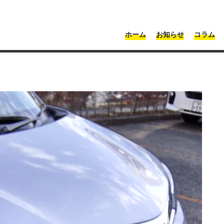
・神奈川 | Moonshot
ホーム
お知らせ
コラム
塗装
>
三鷹市で板金塗装にかかる費用相場は？依頼する際のチェックポイ
費用相場は？依頼する際のチ