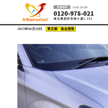
板金塗装と車の傷修理を格安で 東京・埼玉
9:00-20:00
営業時間
0120-978-021
埼玉県所沢市和ケ原2-195
車の板金塗装・傷修理ならMoonshot
>
コラム
>
東京都 板金
三鷹市で板金塗装にかかる
ェックポイントも紹介
2025年04月28日
東京都 板金塗装