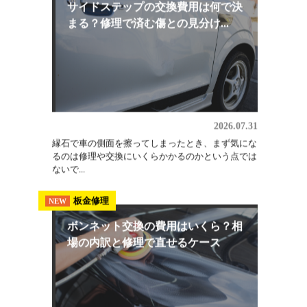
2026.08.03
埼玉でオールペン（全塗装）を検討しているなら、
軽自動車・小型普通車で25万円〜、普通車で30万
円〜...
板金修理
NEW
サイドステップの交換費用は何で決
まる？修理で済む傷との見分け...
2026.07.31
縁石で車の側面を擦ってしまったとき、まず気にな
るのは修理や交換にいくらかかるのかという点では