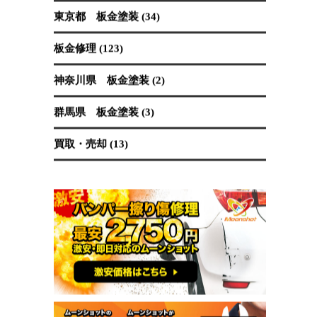
保険修理 (19)
国産車 (89)
埼玉県 板金塗装 (62)
塗装 (40)
外車 (65)
東京都 板金塗装 (34)
板金修理 (123)
神奈川県 板金塗装 (2)
群馬県 板金塗装 (3)
買取・売却 (13)