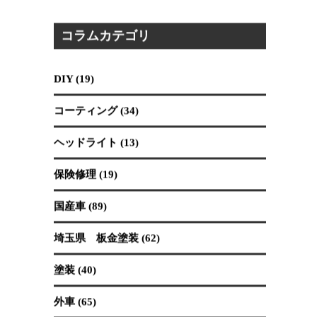
2026.07.30
吉川市は、東に江戸川、西に中川が流れ、市内にも
大場川が通る「川のまち」です。市外へ出る際には
橋を経...
コラムカテゴリ
DIY (19)
コーティング (34)
ヘッドライト (13)