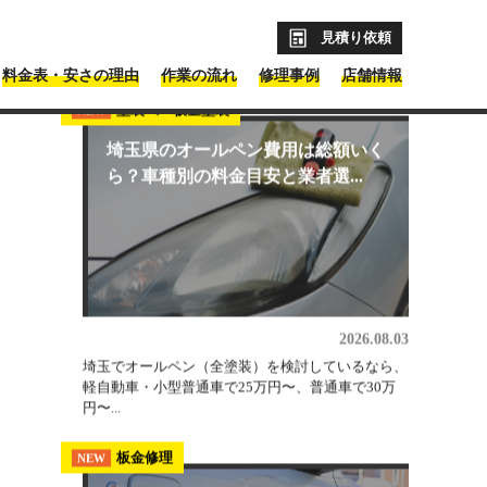
見積り依頼
料金表・安さの理由
作業の流れ
修理事例
店舗情報
ントも紹介
最新コラム記事
埼玉県 板金塗装
塗装
NEW
NEW
埼玉県のオールペン費用は総額いく
ら？車種別の料金目安と業者選...