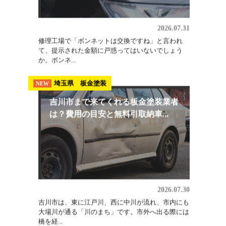
ないで...
板金修理
NEW
ボンネット交換の費用はいくら？相
場の内訳と修理で直せるケース
2026.07.31
修理工場で「ボンネットは交換ですね」と言われ
て、提示された金額に戸惑ってはいないでしょう
か。ボンネ...
埼玉県 板金塗装
NEW
吉川市まで来てくれる板金塗装業者
は？費用の目安と無料引取納車...