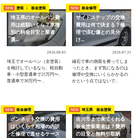
埼玉県 板金塗装
塗装
板金修理
NEW
NEW
NEW
埼玉県のオールペン費
サイドステップの交換
用は総額いくら？車種
費用は何で決まる？修
別の料金目安と業者
理で済む傷との見分
選...
け...
2026.08.03
2026.07.31
埼玉でオールペン（全塗装）
縁石で車の側面を擦ってしま
を検討しているなら、軽自動
ったとき、まず気になるのは
車・小型普通車で25万円〜、
修理や交換にいくらかかるの
普通車で30万円〜...
かという点ではないで...
板金修理
埼玉県 板金塗装
NEW
NEW
ボンネット交換の費用
吉川市まで来てくれる
はいくら？相場の内訳
板金塗装業者は？費用
と修理で直せるケース
の目安と無料引取納