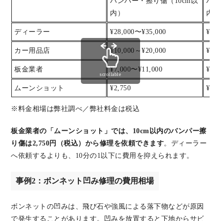
バンパー・擦り傷（10cm以
バン
内）
内）
ディーラー
¥28,000〜¥35,000
¥35
カー用品店
¥10,000～¥20,000
¥20
板金業者
¥7,000〜¥11,000
¥11
scrollable
ムーンショット
¥2,750
¥5,5
※料金相場は弊社調べ／弊社料金は税込
板金業者の「ムーンショット」では、10cm以内のバンパー擦
り傷は2,750円（税込）から修理を依頼できます
。ディーラー
へ依頼するよりも、10分の1以下に費用を抑えられます。
事例2：ボンネット凹み修理の費用相場
ボンネットの凹みは、飛び石や強風による落下物などが原因
で発生することがあります。凹みを放置すると下地からサビ