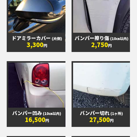
ドアミラーカバー
バンパー擦り傷
(片側)
(10㎝以内)
3,300
2,750
円
円
バンパー凹み
バンパー切れ
(10㎝以内)
(1ヶ所)
16,500
27,500
円
円