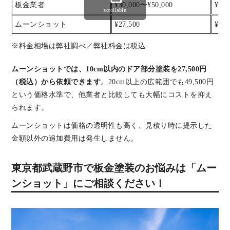
板金業者
¥30,000〜¥50,000
¥50
scrollable
ムーンショット
¥27,500
¥38,
※料金相場は弊社調べ／弊社料金は税込
ムーンショットでは、10cm以内のドア部分塗装を27,500円
（税込）から依頼できます
。20cm以上の広範囲でも49,500円
という価格水準で、他業者と比較しても大幅にコストを抑え
られます。
ムーンショットは価格の透明性も高く、見積り時に提示した
金額以外の追加費用は発生しません。
東京都武蔵野市で板金塗装のお悩みは「ムー
ンショット」にご相談ください！