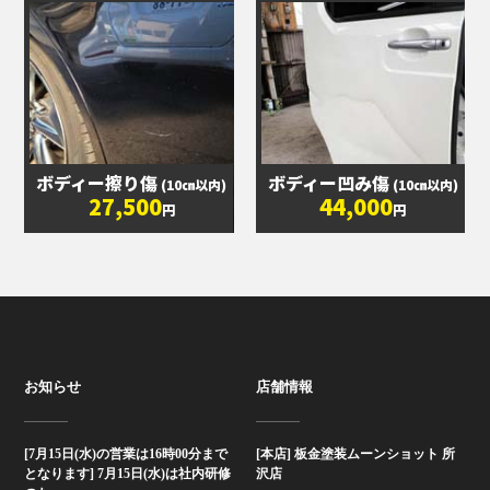
ボディー擦り傷
ボディー凹み傷
(10㎝以内)
(10㎝以内)
27,500
44,000
円
円
お知らせ
店舗情報
[7月15日(水)の営業は16時00分まで
[本店] 板金塗装ムーンショット 所
となります] 7月15日(水)は社内研修
沢店