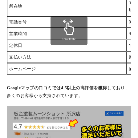
〒35
所在地
埼玉
電話番号
0120
営業時間
9:0
scrollable
定休日
年中
支払い方法
原則
ホームページ
http
Googleマップの口コミでは4.5以上の高評価を獲得
しており、
多くのお客様から支持されています。