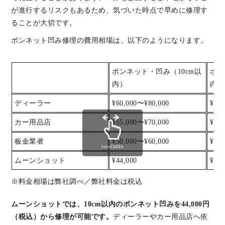
が進行するリスクもあるため、気づいた時点で早めに修理す
ることが大切です。
ボンネット凹み修理の費用相場は、以下のようになります。
ボンネット・凹み（10cm以
ボン
内）
内）
ディーラー
¥60,000〜¥80,000
¥80
カー用品店
¥55,000〜¥70,000
¥70
板金業者
¥50,000〜¥60,000
¥60
scrollable
ムーンショット
¥44,000
¥55,
※料金相場は弊社調べ／弊社料金は税込
ムーンショットでは、10cm以内のボンネット凹みを44,000円
（税込）から修理が可能です。
ディーラーやカー用品店へ依