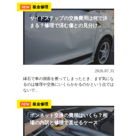
2026.08.03
埼玉でオールペン（全塗装）を検討しているなら、
軽自動車・小型普通車で25万円〜、普通車で30万
円〜...
板金修理
NEW
サイドステップの交換費用は何で決
まる？修理で済む傷との見分け...
2026.07.31
縁石で車の側面を擦ってしまったとき、まず気にな
るのは修理や交換にいくらかかるのかという点では