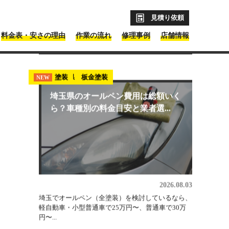
見積り依頼
料金表・安さの理由
作業の流れ
修理事例
店舗情報
最新コラム記事
埼玉県 板金塗装
塗装
NEW
NEW
埼玉県のオールペン費用は総額いく
ら？車種別の料金目安と業者選...