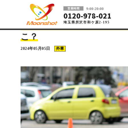
板金塗装と車の傷修理を格安で 東京・埼玉
9:00-20:00
営業時間
0120-978-021
埼玉県所沢市和ケ原2-195
車の板金塗装・傷修理ならMoonshot
>
コラム
>
外車
>
プジ
プジョーの傷の修理代はい
こ？
2024年05月05日
外車