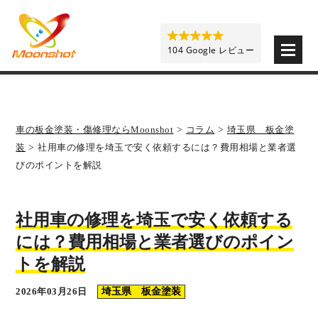
板金塗装と車の傷修理を格安で 東京・埼玉・神奈川 | M
104 Google レビュー
車の板金塗装・傷修理ならMoonshot
>
コラム
>
埼玉県 板金塗
装
>
社用車の修理を埼玉で安く依頼するには？費用相場と業者選
びのポイントを解説
社用車の修理を埼玉で安く依頼する
には？費用相場と業者選びのポイン
トを解説
2026年03月26日
埼玉県 板金塗装