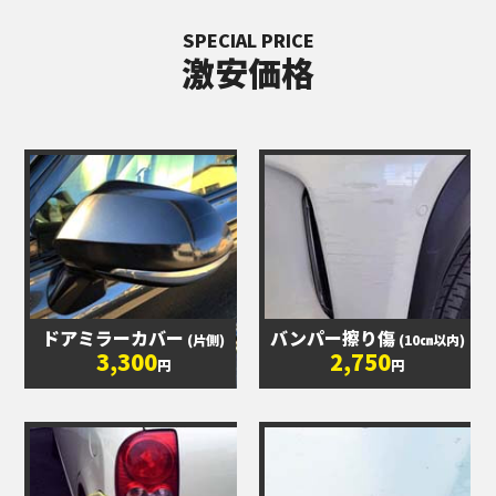
SPECIAL PRICE
激安価格
ドアミラーカバー
バンパー擦り傷
(片側)
(10㎝以内)
3,300
2,750
円
円