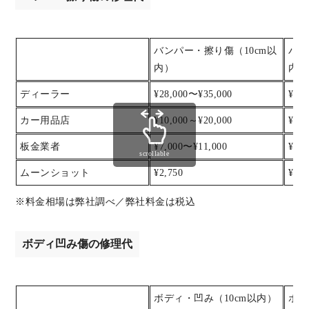
バンパー・擦り傷（10cm以
バン
内）
内）
ディーラー
¥28,000〜¥35,000
¥35
カー用品店
¥10,000～¥20,000
¥20
板金業者
¥7,000〜¥11,000
¥11
scrollable
ムーンショット
¥2,750
¥5,5
※料金相場は弊社調べ／弊社料金は税込
ボディ凹み傷の修理代
ボディ・凹み（10cm以内）
ボデ