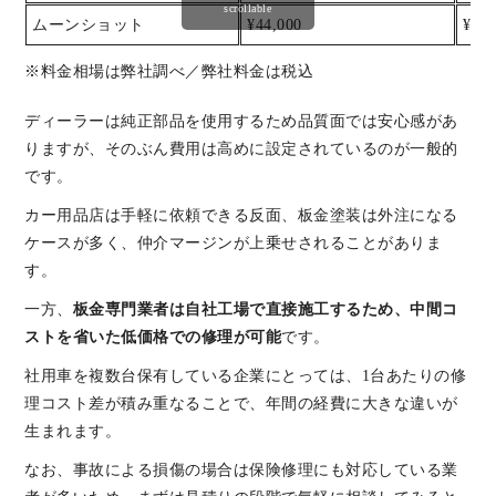
scrollable
ムーンショット
¥44,000
¥55,
※料金相場は弊社調べ／弊社料金は税込
ディーラーは純正部品を使用するため品質面では安心感があ
りますが、そのぶん費用は高めに設定されているのが一般的
です。
カー用品店は手軽に依頼できる反面、板金塗装は外注になる
ケースが多く、仲介マージンが上乗せされることがありま
す。
一方、
板金専門業者は自社工場で直接施工するため、中間コ
ストを省いた低価格での修理が可能
です。
社用車を複数台保有している企業にとっては、1台あたりの修
理コスト差が積み重なることで、年間の経費に大きな違いが
生まれます。
なお、事故による損傷の場合は保険修理にも対応している業