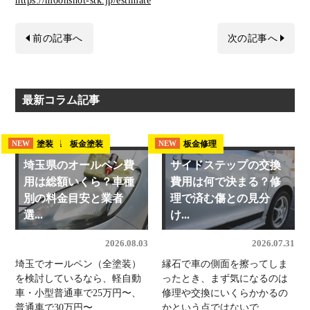
https://moonshot-stk.jp/estimate
前の記事へ
次の記事へ
最新コラム記事
埼玉県 板金塗装
塗装
板金修理
NEW
NEW
NEW
埼玉県のオールペン費
サイドステップの交換
用は総額いくら？車種
費用は何で決まる？修
別の料金目安と業者
理で済む傷との見分
選...
け...
2026.08.03
2026.07.31
埼玉でオールペン（全塗装）
縁石で車の側面を擦ってしま
を検討しているなら、軽自動
ったとき、まず気になるのは
車・小型普通車で25万円〜、
修理や交換にいくらかかるの
普通車で30万円〜...
かという点ではないで...