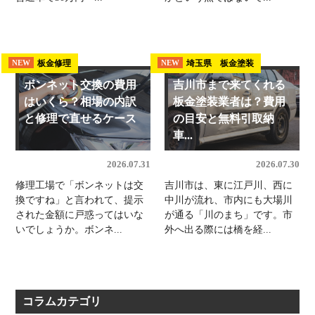
板金修理
埼玉県 板金塗装
NEW
NEW
ボンネット交換の費用
吉川市まで来てくれる
はいくら？相場の内訳
板金塗装業者は？費用
と修理で直せるケース
の目安と無料引取納
車...
2026.07.31
2026.07.30
修理工場で「ボンネットは交
吉川市は、東に江戸川、西に
換ですね」と言われて、提示
中川が流れ、市内にも大場川
された金額に戸惑ってはいな
が通る「川のまち」です。市
いでしょうか。ボンネ...
外へ出る際には橋を経...
コラムカテゴリ