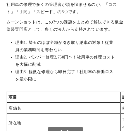
社用車の修理で多くの管理者が頭を悩ませるのが、「コス
ト」「手間」「スピード」の3つです。
ムーンショットは、この3つの課題をまとめて解決できる板金
塗装専門店として、多くの法人から支持されています。
理由1. 埼玉のほぼ全域が引き取り納車の対象！従業
員の業務時間を奪わない
理由2. バンパー修理2,750円〜！社用車の修理コスト
を大幅に削減
理由3. 軽微な修理なら即日完了！社用車の稼働ロス
を最小限に
項目
詳細
店舗名
板金
〒35
所在地
埼玉