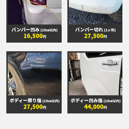
バンパー凹み
バンパー切れ
(10㎝以内)
(1ヶ所)
16,500
27,500
円
円
ボディー擦り傷
ボディー凹み傷
(10㎝以内)
(10㎝以内)
27,500
44,000
円
円