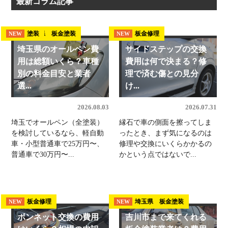
最新コラム記事
埼玉県 板金塗装
塗装
板金修理
NEW
NEW
NEW
埼玉県のオールペン費
サイドステップの交換
用は総額いくら？車種
費用は何で決まる？修
別の料金目安と業者
理で済む傷との見分
選...
け...
2026.08.03
2026.07.31
埼玉でオールペン（全塗装）
縁石で車の側面を擦ってしま
を検討しているなら、軽自動
ったとき、まず気になるのは
車・小型普通車で25万円〜、
修理や交換にいくらかかるの
普通車で30万円〜...
かという点ではないで...
板金修理
埼玉県 板金塗装
NEW
NEW
ボンネット交換の費用
吉川市まで来てくれる