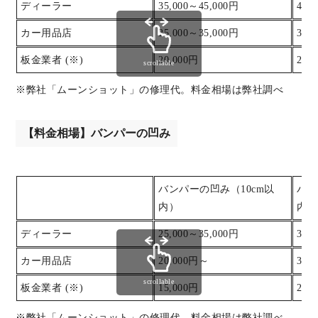
ディーラー
35,000～45,000円
45,
カー用品店
25,000～35,000円
35,
板金業者 (※)
20,000円
25,
scrollable
※弊社「ムーンショット」の修理代。料金相場は弊社調べ
【料金相場】バンパーの凹み
バンパーの凹み（10cm以
バン
内）
内）
ディーラー
25,000～35,000円
35,
カー用品店
20,000円～
30,
scrollable
板金業者 (※)
15,000円
20,
※弊社「ムーンショット」の修理代。料金相場は弊社調べ