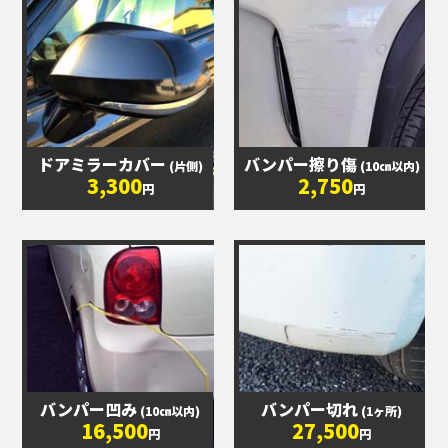
ドアミラーカバー
バンパー擦り傷
(片側)
(10㎝以内)
3,300
2,750
円
円
バンパー凹み
バンパー切れ
(10㎝以内)
(1ヶ所)
16,500
27,500
円
円