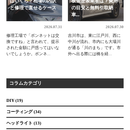
はいくら？相場の内訳
板金塗装業者は？費用
と修理で直せるケース
の目安と無料引取納
車...
2026.07.31
2026.07.30
修理工場で「ボンネットは交
吉川市は、東に江戸川、西に
換ですね」と言われて、提示
中川が流れ、市内にも大場川
された金額に戸惑ってはいな
が通る「川のまち」です。市
いでしょうか。ボンネ...
外へ出る際には橋を経...
コラムカテゴリ
DIY (19)
コーティング (34)
ヘッドライト (13)