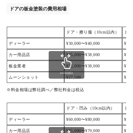
ドアの板金塗装の費用相場
ドア・擦り傷（10cm以内）
ドア
ディーラー
¥30,000〜¥40,000
¥40
カー用品店
¥25,000〜¥38,000
¥38
板金業者
¥25,000〜¥38,000
¥38
scrollable
ムーンショット
¥27,500
¥38,
※料金相場は弊社調べ／弊社料金は税込
ドア・凹み（10cm以内）
ドア
ディーラー
¥60,000〜¥80,000
¥80
カー用品店
¥55,000〜¥70,000
¥70