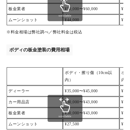
板金業者
¥50,000〜¥60,000
¥60
scrollable
ムーンショット
¥44,000
¥55,
※料金相場は弊社調べ／弊社料金は税込
ボディの板金塗装の費用相場
ボディ・擦り傷（10cm以
ボデ
内）
内）
ディーラー
¥35,000〜¥45,000
¥45
カー用品店
¥30,000〜¥43,000
¥43
板金業者
¥30,000〜¥43,000
¥43
scrollable
ムーンショット
¥27,500
¥38,