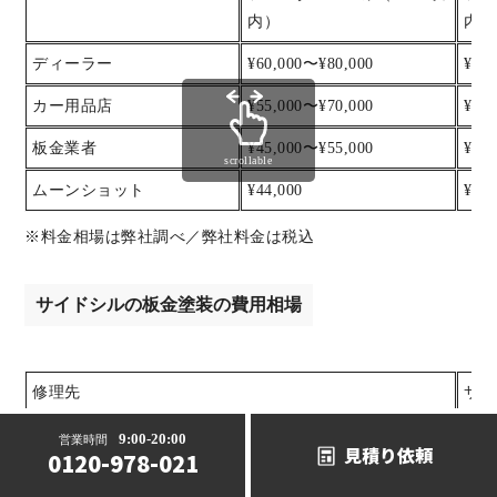
内）
内）
ディーラー
¥60,000〜¥80,000
¥80
カー用品店
¥55,000〜¥70,000
¥70
板金業者
¥45,000〜¥55,000
¥55
scrollable
ムーンショット
¥44,000
¥55,
※料金相場は弊社調べ／弊社料金は税込
サイドシルの板金塗装の費用相場
修理先
サイ
ディーラー
¥50
9:00-20:00
営業時間
見積り依頼
0120-978-021
カー用品店
¥35