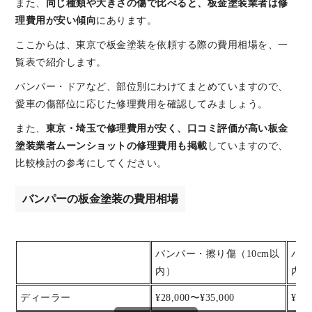
また、
同じ種類や大きさの傷で比べると、板金塗装業者は修
理費用が安い傾向
にあります。
ここからは、東京で板金塗装を依頼する際の費用相場を、一
覧表で紹介します。
バンパー・ドアなど、部位別にわけてまとめていますので、
愛車の傷部位に応じた修理費用を確認してみましょう。
また、
東京・埼玉で修理費用が安く、口コミ評価が高い板金
塗装業者ムーンショットの修理費用も掲載
していますので、
比較検討の参考にしてください。
バンパーの板金塗装の費用相場
バンパー・擦り傷（10cm以
バン
内）
内）
ディーラー
¥28,000〜¥35,000
¥35