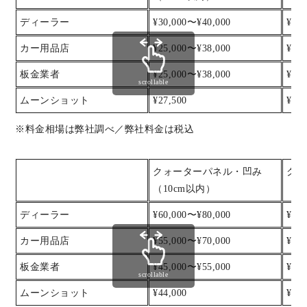
ディーラー
¥30,000〜¥40,000
¥40
カー用品店
¥25,000〜¥38,000
¥38
板金業者
¥25,000〜¥38,000
¥38
scrollable
ムーンショット
¥27,500
¥38,
※料金相場は弊社調べ／弊社料金は税込
クォーターパネル・凹み
クォ
（10cm以内）
（2
ディーラー
¥60,000〜¥80,000
¥80
カー用品店
¥55,000〜¥70,000
¥70
板金業者
¥45,000〜¥55,000
¥55
scrollable
ムーンショット
¥44,000
¥55,