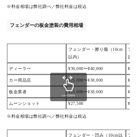
※料金相場は弊社調べ／弊社料金は税込
フェンダーの板金塗装の費用相場
フェンダー・擦り傷（10cm
フェ
以内）
以内
ディーラー
¥30,000〜¥40,000
¥40
カー用品店
¥25,000〜¥38,000
¥38
板金業者
¥25,000〜¥38,000
¥38
scrollable
ムーンショット
¥27,500
¥38,
※料金相場は弊社調べ／弊社料金は税込
フェンダー・凹み（10cm以
フェ