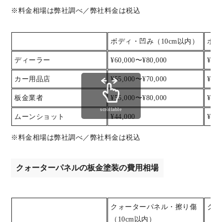
※料金相場は弊社調べ／弊社料金は税込
ボディ・凹み（10cm以内）
ボデ
ディーラー
¥60,000〜¥80,000
¥80
カー用品店
¥55,000〜¥70,000
¥70
板金業者
¥55,000〜¥80,000
¥80
scrollable
ムーンショット
¥44,000
¥55,
※料金相場は弊社調べ／弊社料金は税込
クォーターパネルの板金塗装の費用相場
クォーターパネル・擦り傷
クォ
（10cm以内）
（2