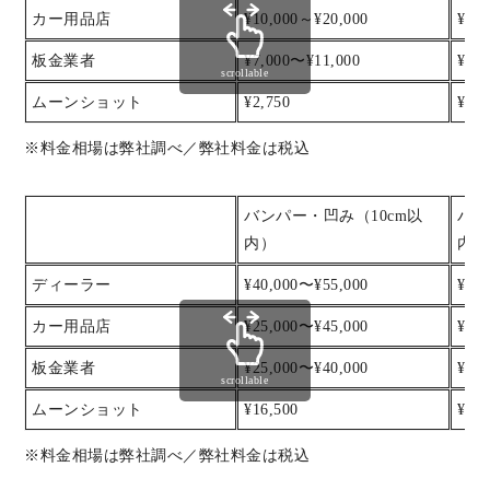
カー用品店
¥10,000～¥20,000
¥20
板金業者
¥7,000〜¥11,000
¥11
scrollable
ムーンショット
¥2,750
¥5,5
※料金相場は弊社調べ／弊社料金は税込
バンパー・凹み（10cm以
バン
内）
内）
ディーラー
¥40,000〜¥55,000
¥55
カー用品店
¥25,000〜¥45,000
¥45
板金業者
¥25,000〜¥40,000
¥40
scrollable
ムーンショット
¥16,500
¥22,
※料金相場は弊社調べ／弊社料金は税込