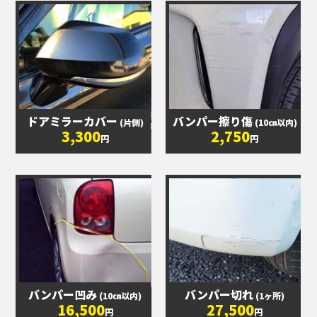
ドアミラーカバー
バンパー擦り傷
(片側)
(10㎝以内)
3,300
2,750
円
円
バンパー凹み
バンパー切れ
(10㎝以内)
(1ヶ所)
16,500
27,500
円
円