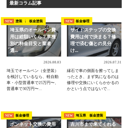
最新コラム記事
埼玉県 板金塗装
塗装
板金修理
NEW
NEW
NEW
埼玉県のオールペン費
サイドステップの交換
用は総額いくら？車種
費用は何で決まる？修
別の料金目安と業者
理で済む傷との見分
選...
け...
2026.08.03
2026.07.31
埼玉でオールペン（全塗装）
縁石で車の側面を擦ってしま
を検討しているなら、軽自動
ったとき、まず気になるのは
車・小型普通車で25万円〜、
修理や交換にいくらかかるの
普通車で30万円〜...
かという点ではないで...
板金修理
埼玉県 板金塗装
NEW
NEW
ボンネット交換の費用
吉川市まで来てくれる