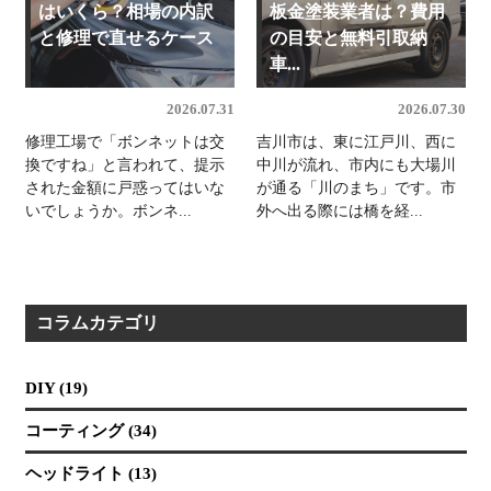
はいくら？相場の内訳
板金塗装業者は？費用
と修理で直せるケース
の目安と無料引取納
車...
2026.07.31
2026.07.30
修理工場で「ボンネットは交
吉川市は、東に江戸川、西に
換ですね」と言われて、提示
中川が流れ、市内にも大場川
された金額に戸惑ってはいな
が通る「川のまち」です。市
いでしょうか。ボンネ...
外へ出る際には橋を経...
コラムカテゴリ
DIY (19)
コーティング (34)
ヘッドライト (13)