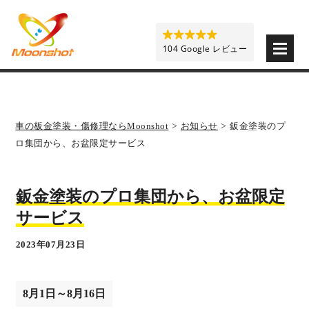
板金塗装と車の傷修理を格安で 東京・埼玉・神奈川 | M
104 Google レビュー
車の板金塗装・傷修理ならMoonshot
>
お知らせ
>
鈑金塗装のプ
ロ集団から、お盆限定サービス
鈑金塗装のプロ集団から、お盆限定
サービス
2023年07月23日
8月1日～8月16日