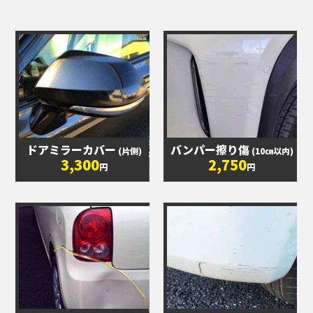
ドアミラーカバー
バンパー擦り傷
(片側)
(10㎝以内)
3,300
2,750
円
円