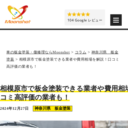
板金塗装と車の傷修理を格安で 東京・埼玉・神奈川 | M
104 Google レビュー
車の板金塗装・傷修理ならMoonshot
>
コラム
>
神奈川県 板金
塗装
>
相模原市で板金塗装できる業者や費用相場を解説！口コミ
高評価の業者も！
相模原市で板金塗装できる業者や費用相
コミ高評価の業者も！
2024年12月27日
神奈川県 板金塗装