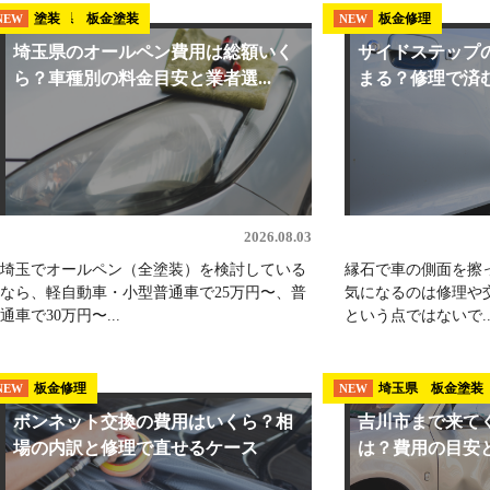
埼玉県 板金塗装
塗装
板金修理
NEW
NEW
NEW
埼玉県のオールペン費用は総額いく
サイドステップ
ら？車種別の料金目安と業者選...
まる？修理で済む
2026.08.03
埼玉でオールペン（全塗装）を検討している
縁石で車の側面を擦
なら、軽自動車・小型普通車で25万円〜、普
気になるのは修理や
通車で30万円〜...
という点ではないで..
板金修理
埼玉県 板金塗装
NEW
NEW
ボンネット交換の費用はいくら？相
吉川市まで来て
場の内訳と修理で直せるケース
は？費用の目安と