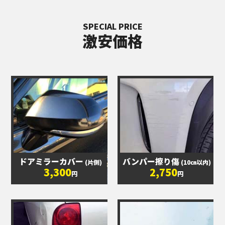
SPECIAL PRICE
激安価格
ドアミラーカバー
バンパー擦り傷
(片側)
(10㎝以内)
3,300
2,750
円
円