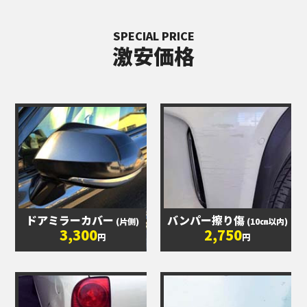
SPECIAL PRICE
激安価格
ドアミラーカバー
バンパー擦り傷
(片側)
(10㎝以内)
3,300
2,750
円
円