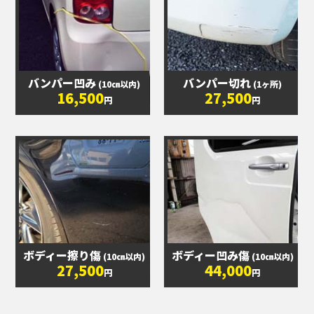
バンパー凹み
バンパー切れ
(10㎝以内)
(1ヶ所)
16,500
27,500
円
円
ボディー擦り傷
ボディー凹み傷
(10㎝以内)
(10㎝以内)
27,500
44,000
円
円