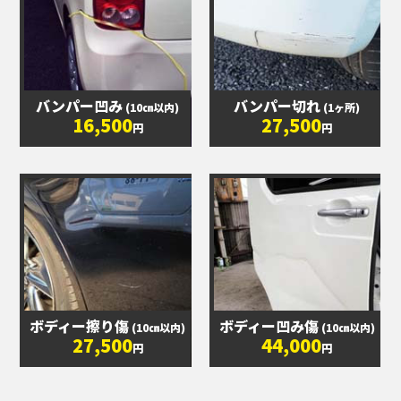
バンパー凹み
バンパー切れ
(10㎝以内)
(1ヶ所)
16,500
27,500
円
円
ボディー擦り傷
ボディー凹み傷
(10㎝以内)
(10㎝以内)
27,500
44,000
円
円