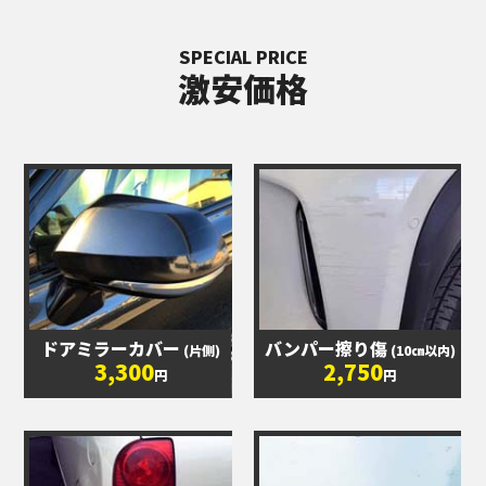
SPECIAL PRICE
激安価格
ドアミラーカバー
バンパー擦り傷
(片側)
(10㎝以内)
3,300
2,750
円
円