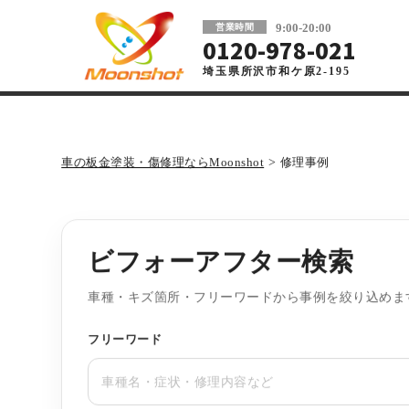
板金塗装と車の傷修理を格安で 東京・埼玉
9:00-20:00
営業時間
0120-978-021
埼玉県所沢市和ケ原2-195
車の板金塗装・傷修理ならMoonshot
>
修理事例
ビフォーアフター検索
車種・キズ箇所・フリーワードから事例を絞り込めま
フリーワード