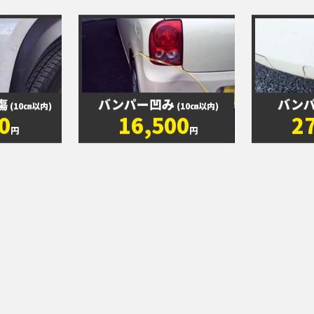
傷
バンパー凹み
バン
(10㎝以内)
(10㎝以内)
0
16,500
2
円
円