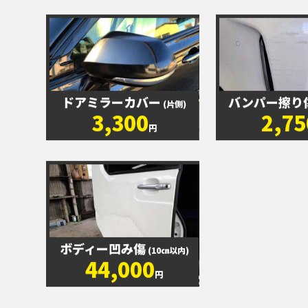
ドアミラーカバー
バンパー擦り
(片側)
3,300
2,75
円
ボディー凹み傷
(10㎝以内)
44,000
円