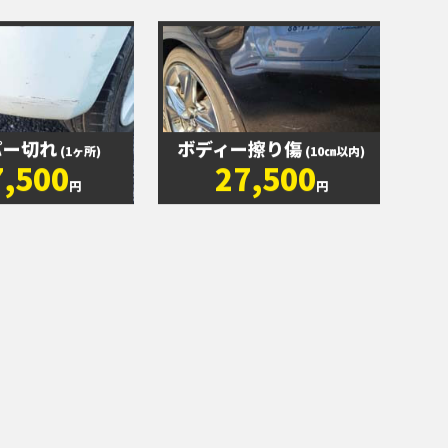
パー切れ
ボディー擦り傷
(1ヶ所)
(10㎝以内)
7,500
27,500
円
円