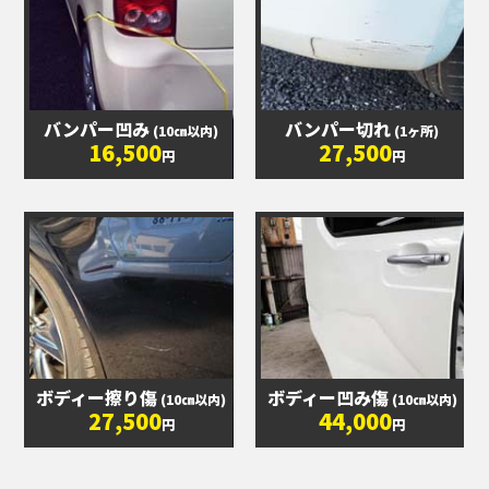
バンパー凹み
バンパー切れ
(10㎝以内)
(1ヶ所)
16,500
27,500
円
円
ボディー擦り傷
ボディー凹み傷
(10㎝以内)
(10㎝以内)
27,500
44,000
円
円