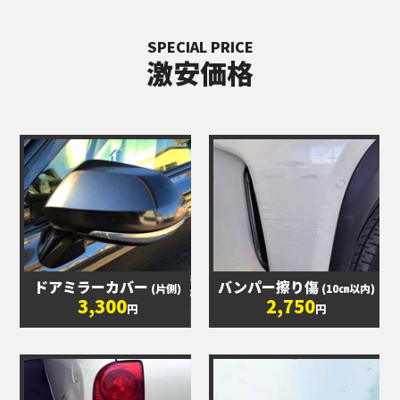
SPECIAL PRICE
激安価格
ドアミラーカバー
バンパー擦り傷
(片側)
(10㎝以内)
3,300
2,750
円
円