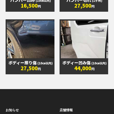
バンパー凹み
バンパー切れ
(10㎝以内)
(1ヶ所)
16,500
27,500
円
円
ボディー擦り傷
ボディー凹み傷
(10㎝以内)
(10㎝以内)
27,500
44,000
円
円
お知らせ
店舗情報