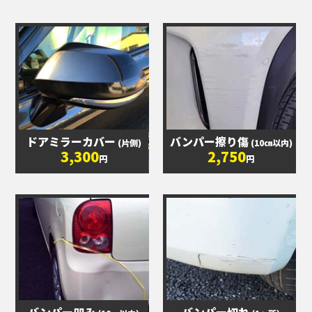
ドアミラーカバー
バンパー擦り傷
(片側)
(10㎝以内)
3,300
2,750
円
円