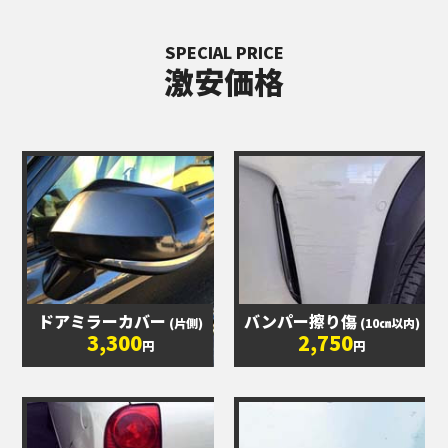
SPECIAL PRICE
激安価格
ドアミラーカバー
バンパー擦り傷
(片側)
(10㎝以内)
3,300
2,750
円
円