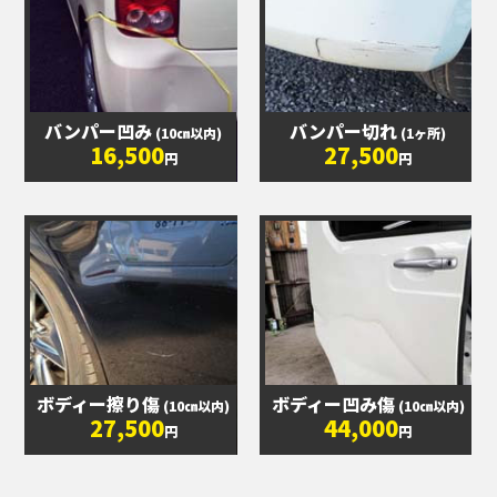
バンパー凹み
バンパー切れ
(10㎝以内)
(1ヶ所)
16,500
27,500
円
円
ボディー擦り傷
ボディー凹み傷
(10㎝以内)
(10㎝以内)
27,500
44,000
円
円