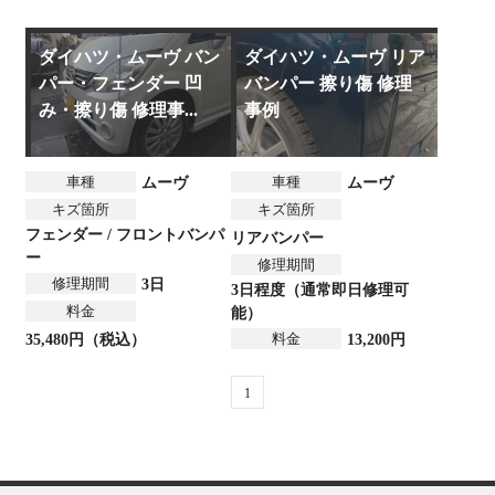
ダイハツ・ムーヴ バン
ダイハツ・ムーヴ リア
パー・フェンダー 凹
バンパー 擦り傷 修理
み・擦り傷 修理事...
事例
車種
車種
ムーヴ
ムーヴ
キズ箇所
キズ箇所
フェンダー / フロントバンパ
リアバンパー
ー
修理期間
修理期間
3日
3日程度（通常即日修理可
料金
能）
料金
35,480円（税込）
13,200円
1