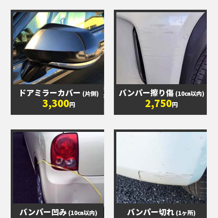
ドアミラーカバー
バンパー擦り傷
(片側)
(10㎝以内)
3,300
2,750
円
円
バンパー凹み
バンパー切れ
(10㎝以内)
(1ヶ所)