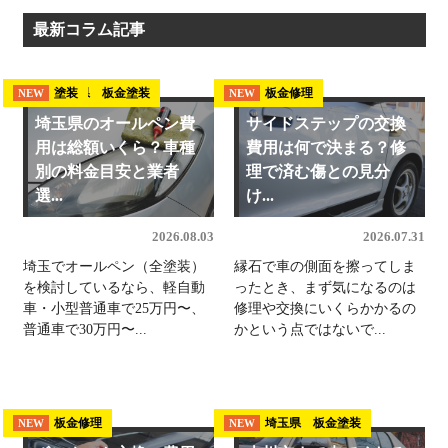
最新コラム記事
埼玉県 板金塗装
塗装
板金修理
NEW
NEW
NEW
埼玉県のオールペン費
サイドステップの交換
用は総額いくら？車種
費用は何で決まる？修
別の料金目安と業者
理で済む傷との見分
選...
け...
2026.08.03
2026.07.31
埼玉でオールペン（全塗装）
縁石で車の側面を擦ってしま
を検討しているなら、軽自動
ったとき、まず気になるのは
車・小型普通車で25万円〜、
修理や交換にいくらかかるの
普通車で30万円〜...
かという点ではないで...
板金修理
埼玉県 板金塗装
NEW
NEW