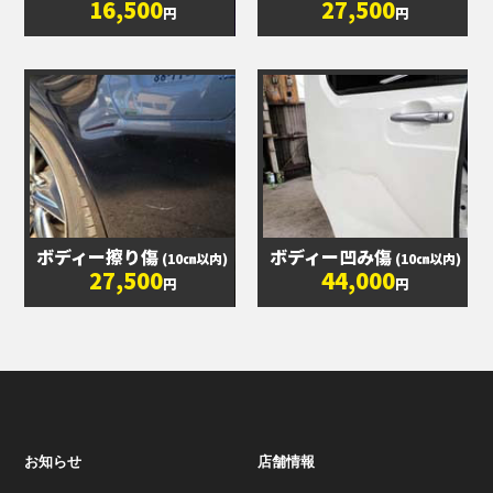
16,500
27,500
円
円
ボディー擦り傷
ボディー凹み傷
(10㎝以内)
(10㎝以内)
27,500
44,000
円
円
お知らせ
店舗情報