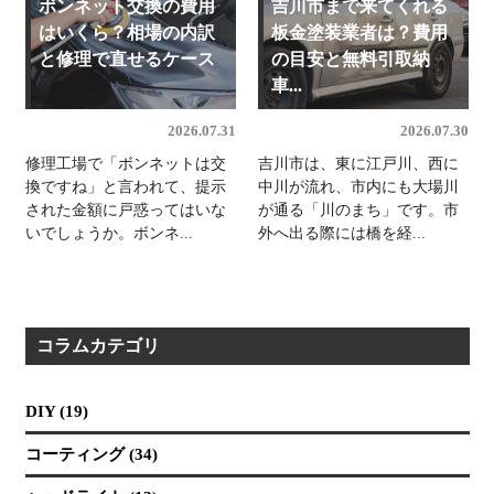
ボンネット交換の費用
吉川市まで来てくれる
はいくら？相場の内訳
板金塗装業者は？費用
と修理で直せるケース
の目安と無料引取納
車...
2026.07.31
2026.07.30
修理工場で「ボンネットは交
吉川市は、東に江戸川、西に
換ですね」と言われて、提示
中川が流れ、市内にも大場川
された金額に戸惑ってはいな
が通る「川のまち」です。市
いでしょうか。ボンネ...
外へ出る際には橋を経...
コラムカテゴリ
DIY (19)
コーティング (34)