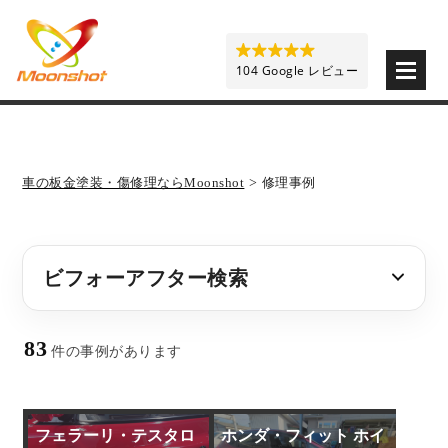
板金塗装と車の傷修理を格安で 東京・埼玉・神奈川 | M
104 Google レビュー
車の板金塗装・傷修理ならMoonshot
>
修理事例
ビフォーアフター検索
83
件の事例があります
フェラーリ・テスタロ
ホンダ・フィット ホイ