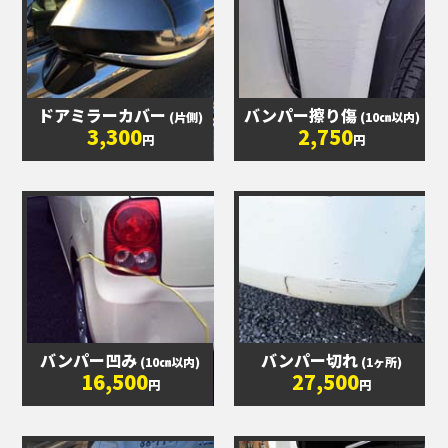
ドアミラーカバー
バンパー擦り傷
(片側)
(10㎝以内)
3,300
2,750
円
円
バンパー凹み
バンパー切れ
(10㎝以内)
(1ヶ所)
16,500
27,500
円
円