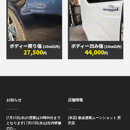
ボディー擦り傷
ボディー凹み傷
(10㎝以内)
(10㎝以内)
27,500
44,000
円
円
お知らせ
店舗情報
[7月15日(水)の営業は16時00分まで
[本店] 板金塗装ムーンショット 所
となります] 7月15日(水)は社内研修
沢店
のた...