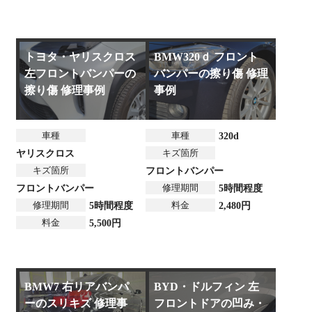
トヨタ・ヤリスクロス
BMW320ｄ フロント
左フロントバンパーの
バンパーの擦り傷 修理
擦り傷 修理事例
事例
車種
車種
320d
キズ箇所
ヤリスクロス
キズ箇所
フロントバンパー
修理期間
フロントバンパー
5時間程度
修理期間
料金
5時間程度
2,480円
料金
5,500円
BMW7 右リアバンパ
BYD・ドルフィン 左
ーのスリキズ 修理事
フロントドアの凹み・