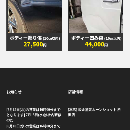
ボディー擦り傷
ボディー凹み傷
(10㎝以内)
(10㎝以内)
27,500
44,000
円
円
お知らせ
店舗情報
[7月15日(水)の営業は16時00分まで
[本店] 板金塗装ムーンショット 所
となります] 7月15日(水)は社内研修
沢店
のた...
[6月10日(水)の営業は16時00分まで