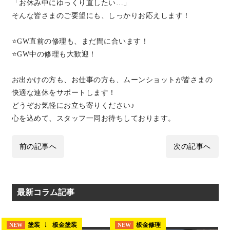
「お休み中にゆっくり直したい…」
そんな皆さまのご要望にも、しっかりお応えします！
⭐️GW直前の修理も、まだ間に合います！
⭐️GW中の修理も大歓迎！
お出かけの方も、お仕事の方も、ムーンショットが皆さまの
快適な連休をサポートします！
どうぞお気軽にお立ち寄りください♪
心を込めて、スタッフ一同お待ちしております。
前の記事へ
次の記事へ
最新コラム記事
埼玉県 板金塗装
塗装
板金修理
NEW
NEW
NEW