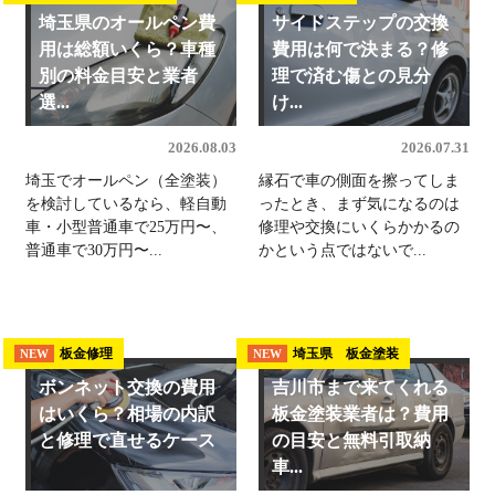
埼玉県のオールペン費
サイドステップの交換
用は総額いくら？車種
費用は何で決まる？修
別の料金目安と業者
理で済む傷との見分
選...
け...
2026.08.03
2026.07.31
埼玉でオールペン（全塗装）
縁石で車の側面を擦ってしま
を検討しているなら、軽自動
ったとき、まず気になるのは
車・小型普通車で25万円〜、
修理や交換にいくらかかるの
普通車で30万円〜...
かという点ではないで...
板金修理
埼玉県 板金塗装
NEW
NEW
ボンネット交換の費用
吉川市まで来てくれる
はいくら？相場の内訳
板金塗装業者は？費用
と修理で直せるケース
の目安と無料引取納
車...