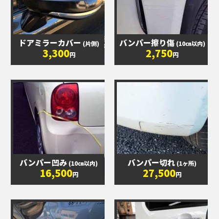
ドアミラーカバー
バンパー擦り傷
(片側)
(10㎝以内)
3,300
2,750
円
円
バンパー凹み
バンパー切れ
(10㎝以内)
(1ヶ所)
16,500
27,500
円
円